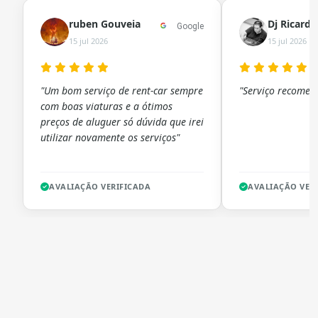
ruben Gouveia
Dj Ricard
Google
15 jul 2026
15 jul 2026
"Um bom serviço de rent-car sempre
"Serviço recomen
com boas viaturas e a ótimos
preços de aluguer só dúvida que irei
utilizar novamente os serviços"
AVALIAÇÃO VERIFICADA
AVALIAÇÃO VER