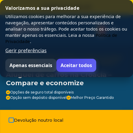
⭐ SUMMER SALE 25% OFF ⭐
Valorizamos a sua privacidade
Utilizamos cookies para melhorar a sua experiência de
navegação, apresentar conteúdos personalizados e
analisar o nosso tráfego. Pode aceitar todos os cookies ou
manter apenas os essenciais. Leia a nossa
Política de
Privacidade
.
Gerir preferências
⭐ Escolhido por 3M de viajantes ⭐ Suporte 24 horas
por dia, 7 dias por semana ⭐ Sem taxas ocultas ⭐
Apenas essenciais
Aceitar todos
Cancelamento gratuito ⭐
Aluguel de carros na Croácia –
Compare e economize
Opções de seguro total disponíveis
Opção sem depósito disponível
Melhor Preço Garantido
Devolução noutro local