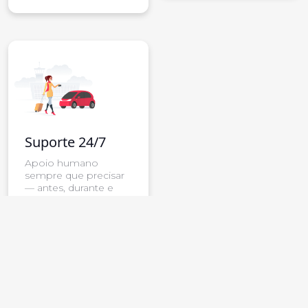
Suporte 24/7
Apoio humano
sempre que precisar
— antes, durante e
após o aluguer.