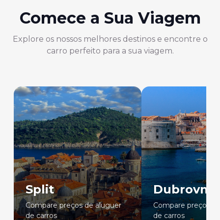
Comece a Sua Viagem
Explore os nossos melhores destinos e encontre o
carro perfeito para a sua viagem.
Split
Dubrovnik
Compare preços de aluguer
Compare preços de
de carros
de carros