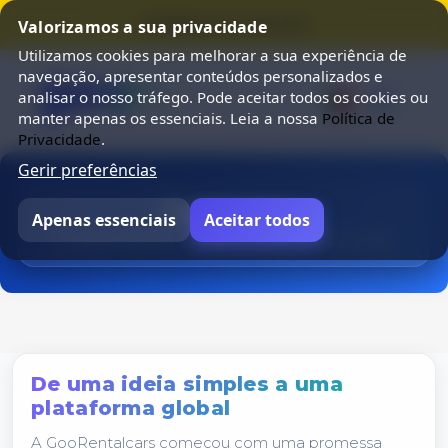
⭐ SUMMER SALE 25% OFF ⭐
Valorizamos a sua privacidade
Utilizamos cookies para melhorar a sua experiência de
navegação, apresentar conteúdos personalizados e
analisar o nosso tráfego. Pode aceitar todos os cookies ou
manter apenas os essenciais. Leia a nossa
Política de
Privacidade
.
Gerir preferências
Sobre nós
Apenas essenciais
Aceitar todos
A nossa história, a nossa missão, a nossa visão
De uma ideia simples a uma
plataforma global
A GooRentalcars começou com uma promessa