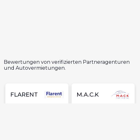
Bewertungen von verifizierten Partneragenturen
und Autovermietungen.
FLARENT
M.A.C.K
1900
1
4.8
5.0
Ausgezeichnet
Ausgezeichnet
Bewertungen
Bewe
Preis vs.
5.0
Qualität
Einfach
5.0
zu finden