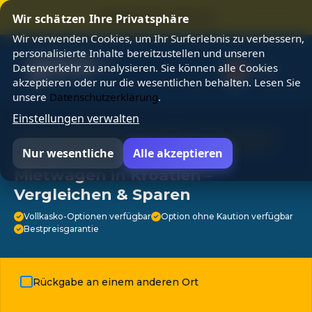
⭐ SUMMER SALE 25% OFF ⭐
Wir schätzen Ihre Privatsphäre
Wir verwenden Cookies, um Ihr Surferlebnis zu verbessern,
personalisierte Inhalte bereitzustellen und unseren
Datenverkehr zu analysieren. Sie können alle Cookies
akzeptieren oder nur die wesentlichen behalten. Lesen Sie
unsere
Datenschutzerklärung
.
Einstellungen verwalten
⭐ Von 3M Reisenden ausgewählt ⭐ Kundenservice
rund um die Uhr ⭐ Keine versteckten Gebühren ⭐
Nur wesentliche
Alle akzeptieren
Kostenlose Stornierung ⭐
Mietwagen in Kroatien –
Vergleichen & Sparen
Vollkasko-Optionen verfügbar
Option ohne Kaution verfügbar
Bestpreisgarantie
Rückgabe an einem anderen Ort