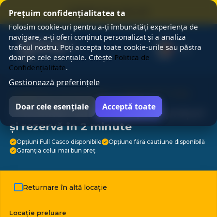
⭐ SUMMER SALE 25% OFF ⭐
Prețuim confidențialitatea ta
Folosim cookie-uri pentru a-ți îmbunătăți experiența de
navigare, a-ți oferi conținut personalizat și a analiza
traficul nostru. Poți accepta toate cookie-urile sau păstra
doar pe cele esențiale. Citește
Politica de
Confidențialitate
.
Gestionează preferințele
⭐ Alegerea a 3 M de călători ⭐ Suport 24/7 ⭐ Fără
costuri ascunse ⭐ Anulare gratuită ⭐
Doar cele esențiale
Acceptă toate
⭐ Închirieri auto – compară prețuri
și rezervă în 2 minute
Opțiuni Full Casco disponibile
Opțiune fără cautiune disponibilă
Garanția celui mai bun preț
Returnare în altă locație
Locație preluare