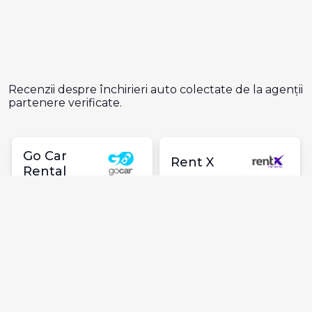
Recenzii despre închirieri auto colectate de la agenții
partenere verificate.
Go Car
Rent X
Rental
4.8
Excelent
4.8
Excelent
338 recenzii
336 recenzii
Guerin
Amsterdam
4.5
4.9
Foarte bun
Excelent
872 recenzii
1182 recenzii