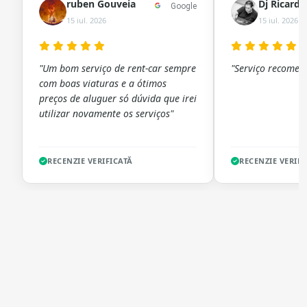
ruben Gouveia
Dj Ricard
Google
15 iul. 2026
15 iul. 2026
"Um bom serviço de rent-car sempre
"Serviço recomen
com boas viaturas e a ótimos
preços de aluguer só dúvida que irei
utilizar novamente os serviços"
RECENZIE VERIFICATĂ
RECENZIE VERIFI