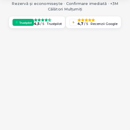
Rezervă și economisește · Confirmare imediată · +3M
Călători Mulțumiți
4,5
4,7
/ 5 · Trustpilot
/ 5 · Recenzii Google