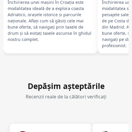
Închirierea unei mașini în Croația este
Închirierea une
modalitatea ideală de a explora coasta
modalitatea su
Adriaticii, orașele istorice și parcurile
peisajele sale d
naționale. Aflați cum să găsiți cele mai
de pe Costa del
bune oferte, să navigați prin taxele de
din Madrid. Afl
drum și să evitați taxele ascunse în ghidul
bune oferte, să
nostru complet.
navigați pe dr
profesionist.
Depășim așteptările
Recenzii reale de la călători verificați