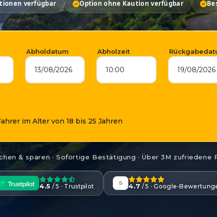
tionen verfügbar
Option ohne Kaution verfügbar
Be
Abholdatum
Abholzeit
Rückgabeda
13/08/2026
10:00
19/08/2026
ahrer im Alter von 18 bis 25 Jahren
chen & sparen · Sofortige Bestätigung · Über 3M zufriedene
4.5
4.7
/ 5 · Trustpilot
/ 5 · Google-Bewertung