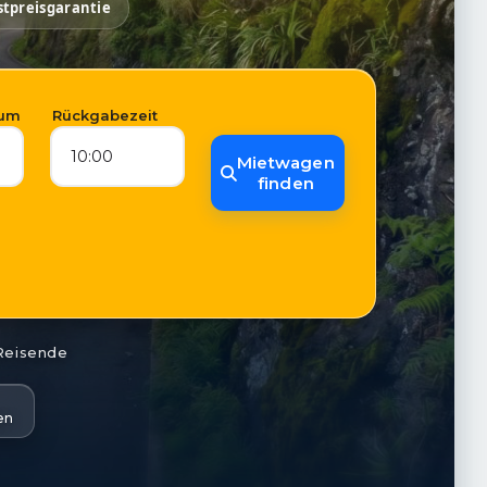
stpreisgarantie
tum
Rückgabezeit
10:00
Mietwagen
finden
 Reisende
en