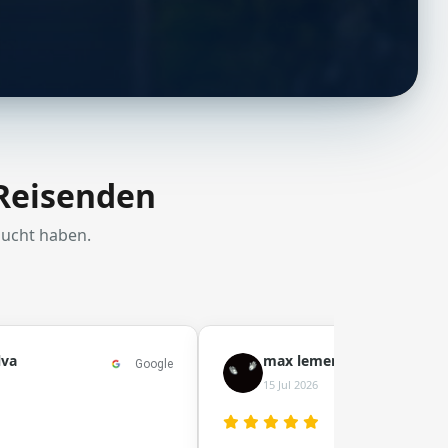
 Reisenden
bucht haben.
lva
max lement
Google
15 Jul 2026