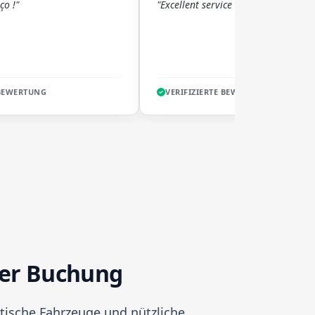
ço !"
"Excellent service !!"
 BEWERTUNG
VERIFIZIERTE BEWERTUNG
der Buchung
tische Fahrzeuge und nützliche