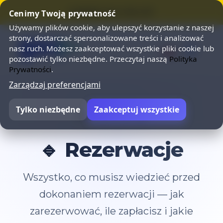
⭐ SUMMER SALE 25% OFF ⭐
Cenimy Twoją prywatność
Używamy plików cookie, aby ulepszyć korzystanie z naszej
strony, dostarczać spersonalizowane treści i analizować
nasz ruch. Możesz zaakceptować wszystkie pliki cookie lub
pozostawić tylko niezbędne. Przeczytaj naszą
Polityka
Prywatności
.
Zarządzaj preferencjami
Tylko niezbędne
Zaakceptuj wszystkie
Powrót do FAQ
🔹 Rezerwacje
Wszystko, co musisz wiedzieć przed
dokonaniem rezerwacji — jak
zarezerwować, ile zapłacisz i jakie