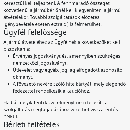
keresztül kell teljesíteni. A fennmaradó összeget
közvetlenül a járműbérlőnél kell kiegyenlíteni a jármű
átvételekor. További szolgáltatások előzetes
igénybevétele esetén extra díj is felmerülhet.
Ügyfél felelőssége
A jármű átvételéhez az Ügyfélnek a következőket kell
biztosítania:
Érvényes jogosítványt és, amennyiben szükséges,
nemzetközi jogosítványt.
Útlevelet vagy egyéb, jogilag elfogadott azonosító
okmányt.
A fővezető nevére szóló hitelkártyát, mely elegendő
fedezettel rendelkezik a kaucióhoz.
Ha bármelyik fenti követelményt nem teljesíti, a
szolgáltatás megtagadásához vezethet visszatérítés
nélkül.
Bérleti feltételek