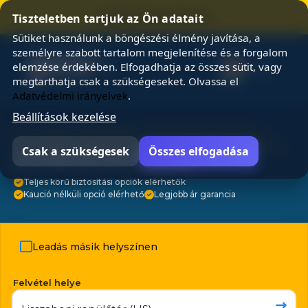
⭐ SUMMER SALE 25% OFF ⭐
Tiszteletben tartjuk az Ön adatait
Sütiket használunk a böngészési élmény javítása, a
személyre szabott tartalom megjelenítése és a forgalom
elemzése érdekében. Elfogadhatja az összes sütit, vagy
megtarthatja csak a szükségeseket. Olvassa el
Adatvédelmi irányelvek
.
Beállítások kezelése
⭐ 3 M utazó választása ⭐ 24/7 ügyfélszolgálat ⭐
Nincsenek rejtett költségek ⭐ Ingyenes lemondás ⭐
Csak a szükségesek
Összes elfogadása
Autóbérlés Portugália
Teljes körű biztosítási opciók elérhetők
Kaució nélküli opció elérhető
Legjobb ár garancia
Leadás másik helyszínen
Felvétel helye