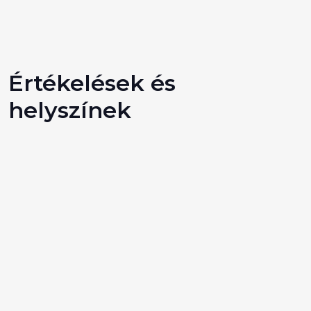
Értékelések és
helyszínek
Autóbérlési vélemények hitelesített partnerektől
összegyűjtve.