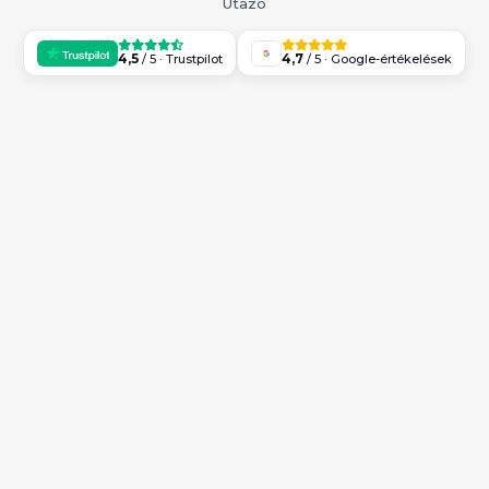
Utazó
4,5
4,7
/ 5 · Trustpilot
/ 5 · Google-értékelések