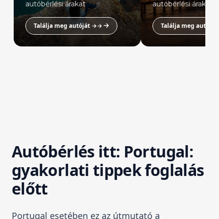
autóbérlési árakat
autóbérlési árakat
Találja meg autóját →→
Találja meg autójá
Autóbérlés itt: Portugal:
gyakorlati tippek foglalás
előtt
Portugal esetében ez az útmutató a