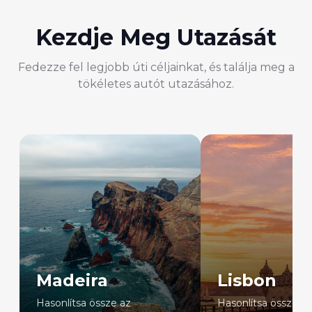
Kezdje Meg Utazását
Fedezze fel legjobb úti céljainkat, és találja meg a
tökéletes autót utazásához.
Madeira
Lisbon
Hasonlítsa össze az
Hasonlítsa össze az