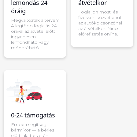
lemondás 24
átvételkor
óráig
Foglaljon most, és
fizessen közvetlenül
Megváltoztak a tervei?
az autókölcsönzőnél
A legtöbb foglalás 24
az átvételkor. Nincs
órával az átvétel előtt
előrefizetés online.
ingyenesen
lemondható vagy
módosítható.
0-24 támogatás
Emberi segítség
bármikor — a bérlés
előtt, alatt és után.