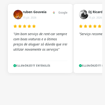
ruben Gouveia
Dj Ricard
Google
15 júl. 2026
15 júl. 2026
"Um bom serviço de rent-car sempre
"Serviço recomen
com boas viaturas e a ótimos
preços de aluguer só dúvida que irei
utilizar novamente os serviços"
ELLENŐRZÖTT ÉRTÉKELÉS
ELLENŐRZÖTT ÉR