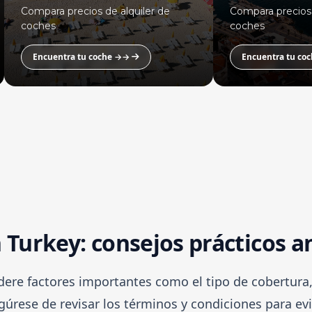
Compara precios de alquiler de
Compara precios 
coches
coches
Encuentra tu coche →→
Encuentra tu c
 Turkey: consejos prácticos a
idere factores importantes como el tipo de cobertura,
gúrese de revisar los términos y condiciones para e