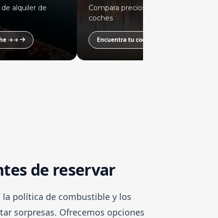
de alquiler de
Compara precios de alquiler de
coches
oche →→
Encuentra tu coche →→
ntes de reservar
 la política de combustible y los
vitar sorpresas. Ofrecemos opciones