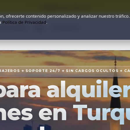
⭐ SUMMER SALE 25% OFF ⭐
n, ofrecerte contenido personalizado y analizar nuestro tráfico
ra
Política de Privacidad
.
s Frecuentes
Blog
Contáctenos
VIAJEROS ⭐ SOPORTE 24/7 ⭐ SIN CARGOS OCULTOS ⭐ C
ra alquile
es en Turq