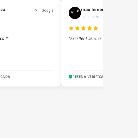
lva
max lement
Google
6
15 jul. 2026
ço !"
"Excellent service !!"
ICADA
RESEÑA VERIFICADA