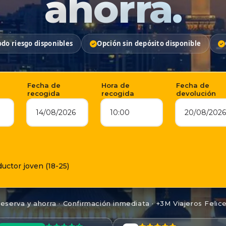
ahorra.
do riesgo disponibles
Opción sin depósito disponible
Fecha de
Hora de
Fecha de
recogida
recogida
devolución
14/08/2026
10:00
20/08/2026
uctor joven (18-25)
eserva y ahorra · Confirmación inmediata · +3M Viajeros Felic